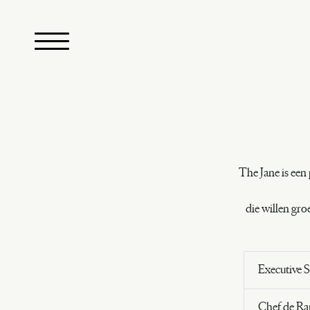
Skip to main content
The Jane is ee
die willen gro
Executive 
Chef de Ran